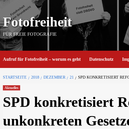
Skip
to
Fotofreiheit
content
FÜR FREIE FOTOGRAFIE
Aufruf für Fotofreiheit – worum es geht
Datenschutz
Im
STARTSEITE
2018
DEZEMBER
21
SPD KONKRETISIERT RE
Aktuelles
SPD konkretisiert R
unkonkreten Gesetz