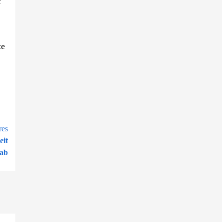
t
te
res
eit
ab