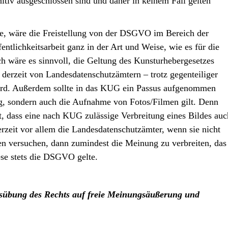
iv ausgeschlossen sind und daher in keinem Fall gelten
rde, wäre die Freistellung von der DSGVO im Bereich der
ntlichkeitsarbeit ganz in der Art und Weise, wie es für die
h wäre es sinnvoll, die Geltung des Kunsturhebergesetzes
 derzeit von Landesdatenschutzämtern – trotz gegenteiliger
 wird. Außerdem sollte in das KUG ein Passus aufgenommen
tung, sondern auch die Aufnahme von Fotos/Filmen gilt. Denn
, dass eine nach KUG zulässige Verbreitung eines Bildes auc
erzeit vor allem die Landesdatenschutzämter, wenn sie nicht
n versuchen, dann zumindest die Meinung zu verbreiten, das
ese stets die DSGVO gelte.
sübung des Rechts auf freie Meinungsäußerung und