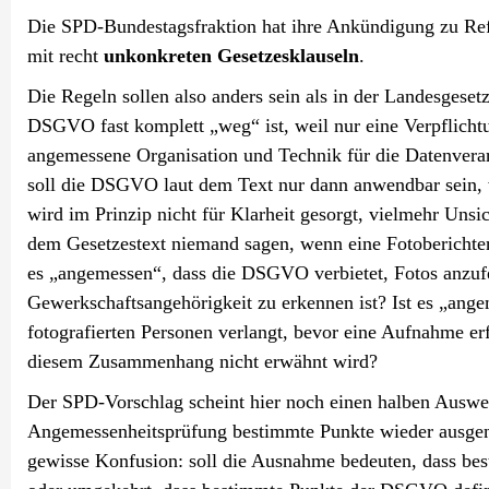
Die SPD-Bundestagsfraktion hat ihre Ankündigung zu Refo
mit recht
unkonkreten Gesetzesklauseln
.
Die Regeln sollen also anders sein als in der Landesgese
DSGVO fast komplett „weg“ ist, weil nur eine Verpflichtun
angemessene Organisation und Technik für die Datenverarb
soll die DSGVO laut dem Text nur dann anwendbar sein,
wird im Prinzip nicht für Klarheit gesorgt, vielmehr Unsi
dem Gesetzestext niemand sagen, wenn eine Fotoberichter
es „angemessen“, dass die DSGVO verbietet, Fotos anzufe
Gewerkschaftsangehörigkeit zu erkennen ist? Ist es „ang
fotografierten Personen verlangt, bevor eine Aufnahme e
diesem Zusammenhang nicht erwähnt wird?
Der SPD-Vorschlag scheint hier noch einen halben Ausweg
Angemessenheitsprüfung bestimmte Punkte wieder ausgen
gewisse Konfusion: soll die Ausnahme bedeuten, dass b