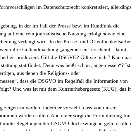
rmvorschlägen im Datenschutzrecht konkretisiert, allerding
tzgebung, in der im Fall der Presse bzw. im Rundfunk die
g auf eine rein journalistische Nutzung erfolgt sowie eine
eitung verlangt wird. In der Presse- und Öffentlichkeitsarbei
 wenn ihre Geltendmachung „angemessen“ erscheint. Damit
cherheit produziert. Gilt die DSGVO? Gilt sie nicht? Kann na
stattung stattfindet. Denn was heißt schon „angemessen“? Ist
rtigen, aus denen die Religions- oder
emessen“, dass die DSGVO im Regelfall die Information von
rfolgt? Und was ist mit dem Kunsturhebergesetz (KUG), das i
 zeigen zu wollen, indem er vorsieht, dass von dieser
ommen werden sollen. Auch hier sorgt die Formulierung für
estimmte Regelungen der DSGVO doch zwingend gelten sollen